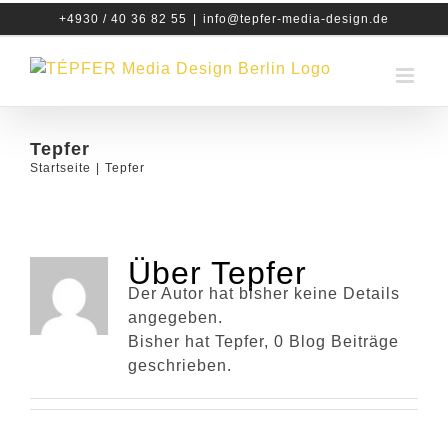
Zum
+4930 / 40 36 82 55
|
info@tepfer-media-design.de
Inhalt
springen
Tepfer
Startseite
|
Tepfer
Über
Tepfer
Der Autor hat bisher keine Details
angegeben.
Bisher hat Tepfer, 0 Blog Beiträge
geschrieben.