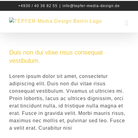
Zum
+4930 / 40 36 82 55
|
info@tepfer-media-design.de
Inhalt
springen
Duis non dui vitae risus consequat
vestibulum.
Lorem ipsum dolor sit amet, consectetur
adipiscing elit. Duis non dui vitae risus
consequat vestibulum. Vivamus ut ultricies mi.
Proin lobortis, lacus ac ultrices dignissim, orci
erat tincidunt nulla, id tristique nulla magna et
erat. Fusce in gravida velit. Morbi mauris risus,
maximus nec mollis et, pulvinar sed leo. Fusce
a velit erat. Curabitur nisi