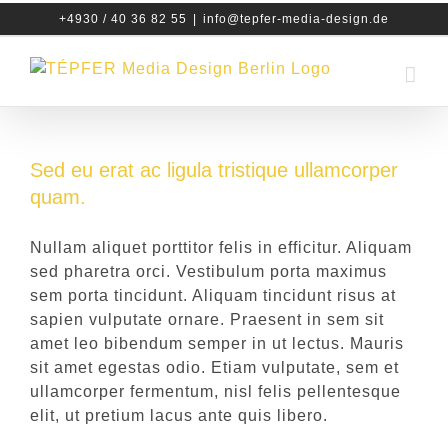
Zum
+4930 / 40 36 82 55
|
info@tepfer-media-design.de
Inhalt
springen
Sed eu erat ac ligula tristique ullamcorper
quam.
Nullam aliquet porttitor felis in efficitur. Aliquam
sed pharetra orci. Vestibulum porta maximus
sem porta tincidunt. Aliquam tincidunt risus at
sapien vulputate ornare. Praesent in sem sit
amet leo bibendum semper in ut lectus. Mauris
sit amet egestas odio. Etiam vulputate, sem et
ullamcorper fermentum, nisl felis pellentesque
elit, ut pretium lacus ante quis libero.