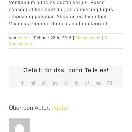
Vestibulum ultricies auctor varius. Fusce
consequat tincidunt dui, ac adipiscing turpis
adipiscing pulvinar. Aliquam erat volutpat.
Vivamus eleifend rhoncus nulla in laoreet.
Von
Tepfer
|
Februar 28th, 2016
|
Management
|
0
Kommentare
Gefällt dir das, dann Teile es!
Facebook
Twitter
Reddit
LinkedIn
WhatsApp
Tumblr
Pinterest
Vk
E-
Mail
Über den Autor:
Tepfer