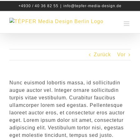
Zum
+4930 / 40 36 82 55
|
info@tepfer-media-design.de
Inhalt
springen
Zurück
Vor
Nunc euismod lobortis massa, id sollicitudin
augue auctor vel. Integer ornare sollicitudin
turpis vitae vestibulum. Curabitur faucibus
ullamcorper lorem sed egestas. Pellentesque
laoreet auctor eros, et consectetur eros auctor
eget. Lorem ipsum dolor sit amet, consectetur
adipiscing elit. Vestibulum tortor nisi, egestas
eget molestie tincidunt, tempus sed justo.