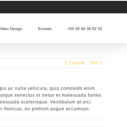
Video Design
Kontakt
+49 30 40 36 82 55
Zurück
Vor
rpis ac nulla vehicula, quis commodo enim
tristique senectus et netus et malesuada fames
malesuada scelerisque. Vestibulum at orci
pien rhoncus, eu pretium augue accumsan.