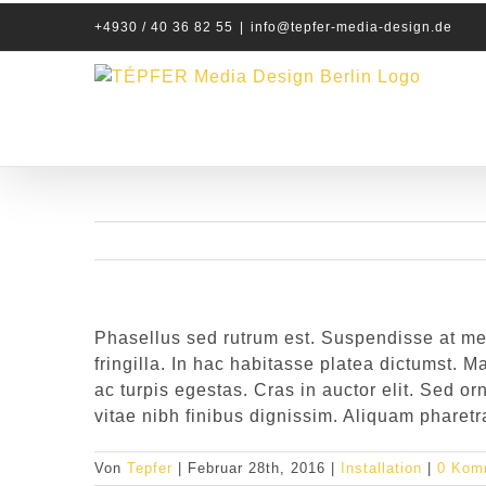
Zum
+4930 / 40 36 82 55
|
info@tepfer-media-design.de
Inhalt
springen
Phasellus sed rutrum est. Suspendisse at me
fringilla. In hac habitasse platea dictumst. 
ac turpis egestas. Cras in auctor elit. Sed o
vitae nibh finibus dignissim. Aliquam pharet
Von
Tepfer
|
Februar 28th, 2016
|
Installation
|
0 Kom