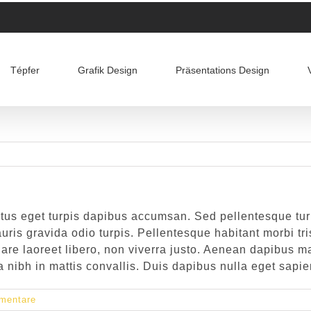
Tépfer
Grafik Design
Präsentations Design
tus eget turpis dapibus accumsan. Sed pellentesque tu
Mauris gravida odio turpis. Pellentesque habitant morbi 
rnare laoreet libero, non viverra justo. Aenean dapibus 
ra nibh in mattis convallis. Duis dapibus nulla eget sa
mentare